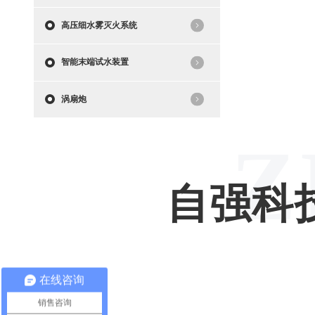
高压细水雾灭火系统
智能末端试水装置
涡扇炮
Z
自强科
在线咨询
销售咨询