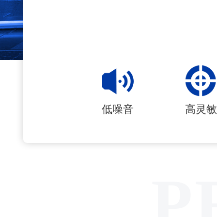
低噪音
高灵敏
P