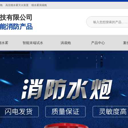
炮
高压细水雾灭火装置
细水雾涡扇炮
技有限公司
能消防产品
细水雾
智能末端试水
涡扇炮
产品中心
案