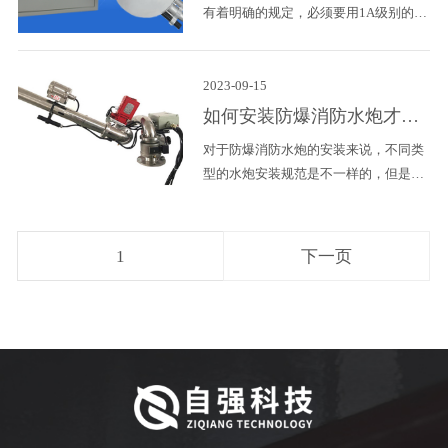
有着明确的规定，必须要用1A级别的火
吗？ 以前很多人都不太了解智能消防水
焰来测试，那么了解相关资料，1A级别
炮的工作原理，所以作为消防器材的专
的火焰还是非常大的，而且从一些现场
卖厂家我们会给大家提供更多相关的视
灭火试验视频中，大家也是可以直观的
2023-09-15
频，让大家更直观的
看到，现场点燃的火焰无论是广度还是
如何安装防爆消防水炮才规
火势，都是很大的。但是在实际中，火
范呢?
对于防爆消防水炮的安装来说，不同类
焰燃烧是由小变大的一个过程，具体水
型的水炮安装规范是不一样的，但是不
炮在多大的火种能感应到呢?这个问题
管是什么类型的水炮，都是有一些安装
江苏自强品牌水炮厂家就可以给大家分
规范以及注意事项，接下来专业的消防
析一下。 这个问题大家无非是担心，如
水炮厂家江苏自强科技就来介绍一下这
果现场出现火焰的话
1
下一页
方面的知识。 首先，消防水炮要严格按
照电气安全规范进行设计安装。一方
面，在设计用电负荷时要充分考虑安全
系数，应设防止过负荷、漏电的空气开
关，注意使用中的三相负荷平衡。另一
方面，要防止超负荷用电。