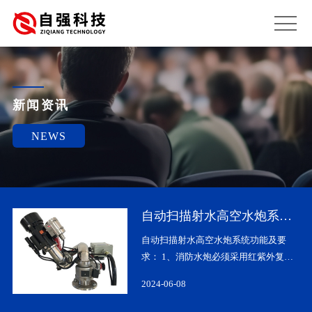
新闻资讯
NEWS
自动扫描射水高空水炮系统
功能及要求
，
自动扫描射水高空水炮系统功能及要
雾
求： 1、消防水炮必须采用红紫外复合
效
探测方式，避免出现因现场特殊材料燃
2024-06-08
，
烧而产生的紫外火焰不能被其探测到的
替
盲区，防止因太阳和普通照明灯光的干