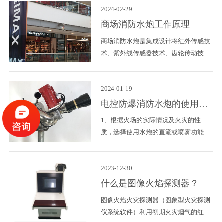
户手中存在想要采购的水炮图片时，是
物消防中心，并联动控制相关区域消防
2024-02-29
不是就能知道自己要
设备的一个系统。自动消防水炮灭火系
商场消防水炮工作原理
统通过数据接口与建筑物火灾自动报警
商场消防水炮是集成设计将红外传感技
系统相连，将二者结合起来综合考虑。
术、紫外线传感器技术、齿轮传动技术
当火灾扑灭后主动关闭阀门、系统复位
性于一体化的全自动灭火装置，保持了
(监控状态)。该产品还具有较强的电子
高智能化的当代消防安全理念。全天积
电路和机械传动组件的自检能力，可迅
极火灾事故监控器，多方位的积极喷水
2024-01-19
速发现故障并报
救火。当其维护的当场如果发生火灾事
电控防爆消防水炮的使用与
故，灭火装置立即启动，多方面的积极
维护
1、根据火场的实际情况及火灾的性
喷水救火。若有新的火灾，设备立即启
质，选择使用水炮的直流或喷雾功能。
动、并展开多方位扫描仪，在30秒的时
2、向上键是操作炮头向上运动，向下
间内判断着火点，并精准定位喷水救
键是操作炮头向下运动，向左键是操作
火，另外发信号，启动离心水泵、开启
炮体向左运动，向右键是操作炮体向右
2023-12-30
继电器、消防报警器等系统软
运动，启动键是开启水炮进水电动阀
什么是图像火焰探测器？
门，停止键是关闭水炮进水电动阀门。
图像火焰火灾探测器（图象型火灾探测
遥控器为一控四，下方有四个选择键分
仪系统软件）利用初期火灾烟气的红外
别对应四台消防炮，当现场发生火情