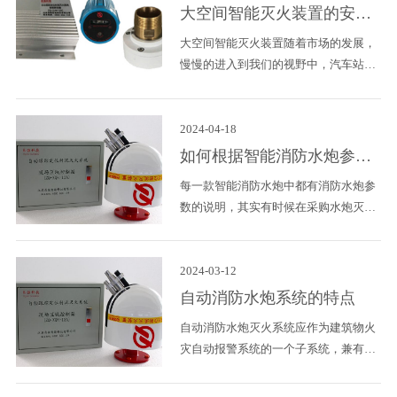
应能根据着火点远近及大小自动修正消
大空间智能灭火装置的安装
防炮的喷射点角度，保证消防炮的定位
需要注意哪几点?
大空间智能灭火装置随着市场的发展，
准确。 3、消防炮应能在水平和垂直方
慢慢的进入到我们的视野中，汽车站，
向进行大角度的旋转调节，以保护在其
火车站，高铁站里一抬头，像星星一样
保护范围内的立体空间。 4、水炮控制
一闪一闪的天花板上，一个炮口斜面向
能与火灾探测报警结合起来，做
下，这就是大空间智能灭火装置。它因
2024-04-18
为实现了完全自动化的操作，自动发现
如何根据智能消防水炮参数
火情，自动报警，自动启泵开阀，自动
来选择？
每一款智能消防水炮中都有消防水炮参
喷水灭火，自动复位监测等功能，还能
数的说明，其实有时候在采购水炮灭火
实时实时视频功能，将发生的一切记录
系统的时候，大家完全可以根据智能消
下来，并传输到控制中心。这些优秀的
防水炮参数来选择，不过有些客户可能
功能被发现，安装的企业厂房，大空间
对于参数中的一些数值不理解，因此选
2024-03-12
的地方也就多了，但是大空
择的时候也不知道要看哪几项参数，这
自动消防水炮系统的特点
个问题下面来跟大家分析解答一下吧。
自动消防水炮灭火系统应作为建筑物火
首选参数中的外观展示，这一项其实就
灾自动报警系统的一个子系统，兼有大
是真实的水炮图片，也是能够直观让客
空间火灾(探测)控制和灭火功能，是将
户了解水炮长什么样子。那么如果有客
火灾报警信号及其他相关信号送至建筑