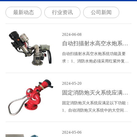
火
扰而导致红外探测监控误报情况出现
最新动态
行业资讯
公司新闻
2、自动扫描射水高空水炮的控制面板
上按键需要有具体对消防炮进行水平
官
（左右）转动和垂直（上下）转动的功
2024-06-08
火
能； 假如消防炮锁定火灾位置不准确，
即可通过纯手动进行定位修正射水角
自动扫描射水高空水炮系统
度。 3、控制面板要
功能及要求
自动扫描射水高空水炮系统功能及要
求： 1、消防水炮必须采用红紫外复合
探测方式，避免出现因现场特殊材料燃
烧而产生的紫外火焰不能被其探测到的
盲区，防止因太阳和普通照明灯光的干
2024-05-20
扰而导致红外探测监控误报情况出现
固定消防炮灭火系统应满足
2、自动扫描射水高空水炮的控制面板
那些功能？
固定消防炮灭火系统应满足以下功能：
上按键需要有具体对消防炮进行水平
1、自动消防炮灭火系统中的大空间火
（左右）转动和垂直（上下）转动的功
灾探测系统应具备感火焰的智能化探测
能； 假如消防炮锁定火灾位置不准确，
功能，达到100%覆盖率，保证无盲
即可通过纯手动进行定位修正射水角
区、无死角。 2、自动消防炮灭火系统
2024-05-06
度。 3、控制面板要