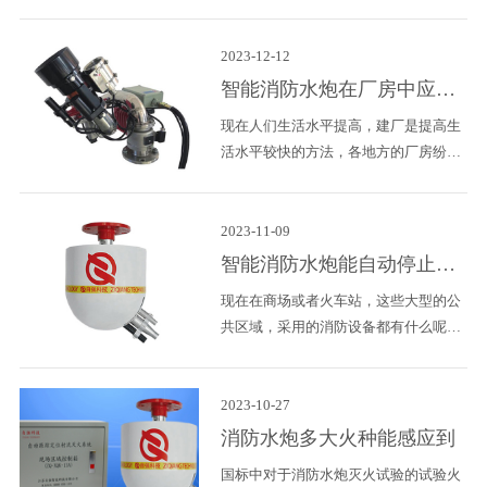
辐射特性，融合初期火灾火焰能见光辐
时，打开相应消防炮进行灭火，调整炮
射源特点，利用初期火灾的红外线视频
头对准着火源然后开启水炮进水阀门，
流及其火灾火焰由此可见股票波段视频
2023-12-12
观察落水点保证覆盖着火点
流，另外融合火焰的色谱分析特性、相
智能消防水炮在厂房中应用
对性可靠性、纹路特性、扩散提高特性
方法详解
现在人们生活水平提高，建厂是提高生
等，选用发展趋势优化算法等优化算
活水平较快的方法，各地方的厂房纷纷
法，将火灾检测与图象监管有机结合，
拔地而起，而消防是厂房里面必备的设
完成伟岸室内空间初期火灾检测与监管
施之一，怎么样能够有效的快速的将消
的目地。 初期火灾的热物理变化关键
防设备布置安装到厂房里面，成为众多
2023-11-09
有：燃烧、火羽流和烟气
厂房的首要目的。之前厂房里面使用消
智能消防水炮能自动停止喷
火栓和喷淋，但是喷淋安装时间长而且
水吗？
现在在商场或者火车站，这些大型的公
需要专业的安装师傅;近几年出现的智能
共区域，采用的消防设备都有什么呢?
消防水炮弥补了这个空缺，全自动的防
其中就包括智能消防水炮，智能消防水
火、灭火，报警等功能，安装简单，接
炮为什么备受亲睐呢？正是因为它自动
线简单。 首先智能消防水炮全自动的防
防火，灭火，报警装置功能非常齐全，
2023-10-27
火，灭火。智
用在这些大型的公共场所灭火非常的直
消防水炮多大火种能感应到
接有效。那么这时候有人问了：智能消
国标中对于消防水炮灭火试验的试验火
防水炮在使用完毕之后能自动停止喷水