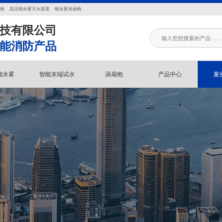
炮
高压细水雾灭火装置
细水雾涡扇炮
技有限公司
能消防产品
细水雾
智能末端试水
涡扇炮
产品中心
案