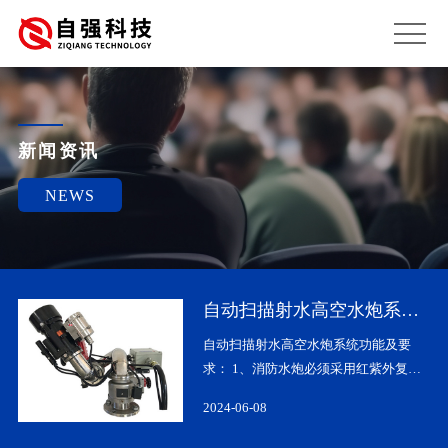
新闻资讯
NEWS
自动扫描射水高空水炮系统
功能及要求
，
自动扫描射水高空水炮系统功能及要
雾
求： 1、消防水炮必须采用红紫外复合
效
探测方式，避免出现因现场特殊材料燃
2024-06-08
，
烧而产生的紫外火焰不能被其探测到的
替
盲区，防止因太阳和普通照明灯光的干