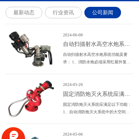
火
扰而导致红外探测监控误报情况出现
最新动态
行业资讯
公司新闻
2、自动扫描射水高空水炮的控制面板
上按键需要有具体对消防炮进行水平
官
（左右）转动和垂直（上下）转动的功
2024-06-08
火
能； 假如消防炮锁定火灾位置不准确，
即可通过纯手动进行定位修正射水角
自动扫描射水高空水炮系统
度。 3、控制面板要
功能及要求
自动扫描射水高空水炮系统功能及要
求： 1、消防水炮必须采用红紫外复合
探测方式，避免出现因现场特殊材料燃
烧而产生的紫外火焰不能被其探测到的
盲区，防止因太阳和普通照明灯光的干
2024-05-20
扰而导致红外探测监控误报情况出现
固定消防炮灭火系统应满足
2、自动扫描射水高空水炮的控制面板
那些功能？
固定消防炮灭火系统应满足以下功能：
上按键需要有具体对消防炮进行水平
1、自动消防炮灭火系统中的大空间火
（左右）转动和垂直（上下）转动的功
灾探测系统应具备感火焰的智能化探测
能； 假如消防炮锁定火灾位置不准确，
功能，达到100%覆盖率，保证无盲
即可通过纯手动进行定位修正射水角
区、无死角。 2、自动消防炮灭火系统
2024-05-06
度。 3、控制面板要