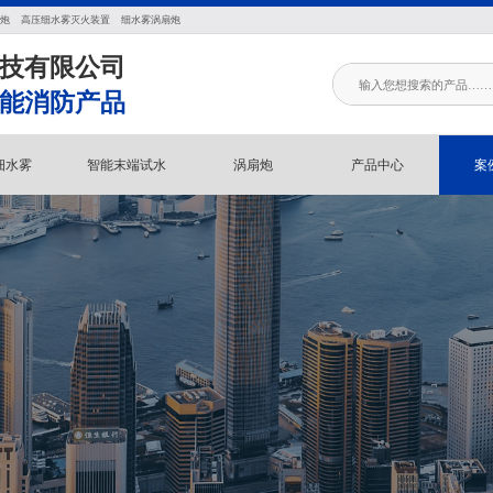
炮
高压细水雾灭火装置
细水雾涡扇炮
技有限公司
能消防产品
细水雾
智能末端试水
涡扇炮
产品中心
案